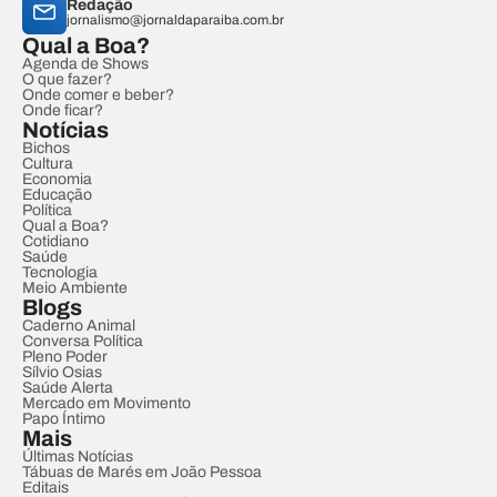
Redação
jornalismo@jornaldaparaiba.com.br
Qual a Boa?
Agenda de Shows
O que fazer?
Onde comer e beber?
Onde ficar?
Notícias
Bichos
Cultura
Economia
Educação
Política
Qual a Boa?
Cotidiano
Saúde
Tecnologia
Meio Ambiente
Blogs
Caderno Animal
Conversa Política
Pleno Poder
Sílvio Osias
Saúde Alerta
Mercado em Movimento
Papo Íntimo
Mais
Últimas Notícias
Tábuas de Marés em João Pessoa
Editais