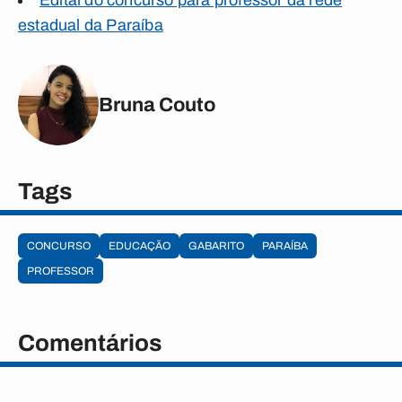
Edital do concurso para professor da rede
estadual da Paraíba
Bruna Couto
Tags
CONCURSO
EDUCAÇÃO
GABARITO
PARAÍBA
PROFESSOR
Comentários