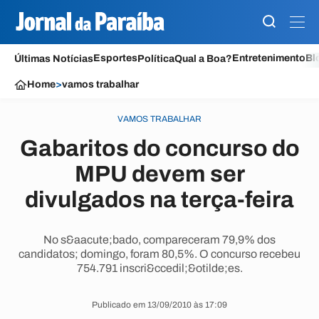
Esportes
Entretenimento
Bl
Últimas Notícias
Política
Qual a Boa?
Home
>
vamos trabalhar
VAMOS TRABALHAR
Gabaritos do concurso do
MPU devem ser
divulgados na terça-feira
No s&aacute;bado, compareceram 79,9% dos
candidatos; domingo, foram 80,5%. O concurso recebeu
754.791 inscri&ccedil;&otilde;es.
Publicado em 13/09/2010 às 17:09