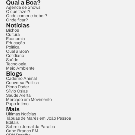
Qual a Boa?
Agenda de Shows
O que fazer?
Onde comer e beber?
Onde ficar?
Notícias
Bichos
Cultura
Economia
Educação
Política
Qual a Boa?
Cotidiano
Saúde
Tecnologia
Meio Ambiente
Blogs
Caderno Animal
Conversa Política
Pleno Poder
Sílvio Osias
Saúde Alerta
Mercado em Movimento
Papo Íntimo
Mais
Últimas Notícias
Tábuas de Marés em João Pessoa
Editais
Sobre o Jornal da Paraíba
Cabo Branco FM