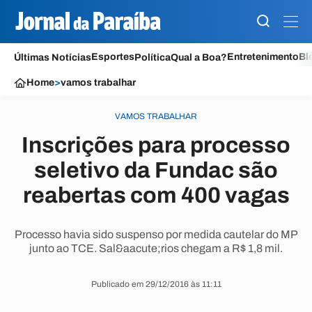
Esportes
Entretenimento
Bl
Últimas Notícias
Política
Qual a Boa?
Home
>
vamos trabalhar
VAMOS TRABALHAR
Inscrições para processo
seletivo da Fundac são
reabertas com 400 vagas
Processo havia sido suspenso por medida cautelar do MP
junto ao TCE. Sal&aacute;rios chegam a R$ 1,8 mil.
Publicado em 29/12/2016 às 11:11