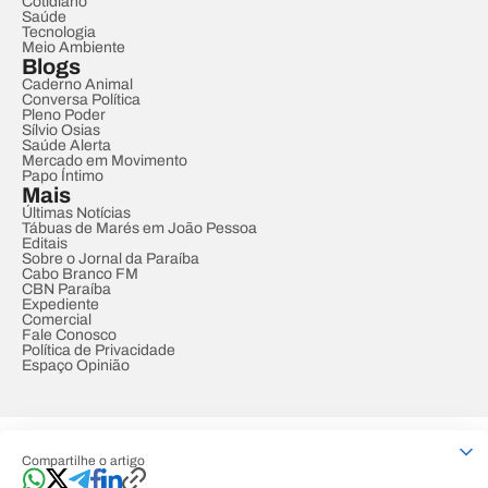
Cotidiano
Saúde
Tecnologia
Meio Ambiente
Blogs
Caderno Animal
Conversa Política
Pleno Poder
Sílvio Osias
Saúde Alerta
Mercado em Movimento
Papo Íntimo
Mais
Últimas Notícias
Tábuas de Marés em João Pessoa
Editais
Sobre o Jornal da Paraíba
Cabo Branco FM
CBN Paraíba
Expediente
Comercial
Fale Conosco
Política de Privacidade
Espaço Opinião
© REDE PARAÍBA DE COMUNICAÇÃO
Compartilhe o artigo
Developed by
Designed by