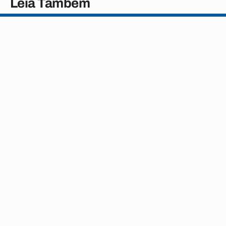
Leia Também