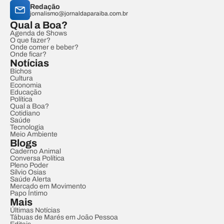
Redação
jornalismo@jornaldaparaiba.com.br
Qual a Boa?
Agenda de Shows
O que fazer?
Onde comer e beber?
Onde ficar?
Notícias
Bichos
Cultura
Economia
Educação
Política
Qual a Boa?
Cotidiano
Saúde
Tecnologia
Meio Ambiente
Blogs
Caderno Animal
Conversa Política
Pleno Poder
Sílvio Osias
Saúde Alerta
Mercado em Movimento
Papo Íntimo
Mais
Últimas Notícias
Tábuas de Marés em João Pessoa