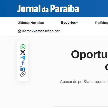
Esportes
Últimas Notícias
Política
Home
>
vamos trabalhar
Oportu
Apesar do per&iacute;odo n&