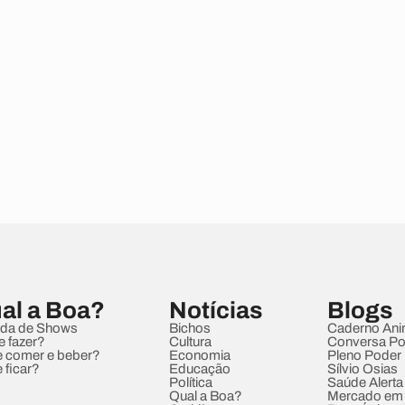
al a Boa?
Notícias
Blogs
da de Shows
Bichos
Caderno Ani
e fazer?
Cultura
Conversa Pol
 comer e beber?
Economia
Pleno Poder
 ficar?
Educação
Sílvio Osias
Política
Saúde Alerta
Qual a Boa?
Mercado em