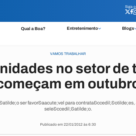
Siga 
Siga 
Entretenimento
Blogs
Qual a Boa?
VAMOS TRABALHAR
nidades no setor de 
começam em outubr
atilde;o ser favor&aacute;vel para contrata&ccedil;&otilde;e
sele&ccedil;&atilde;o.
Publicado em 22/01/2012 às 6:30