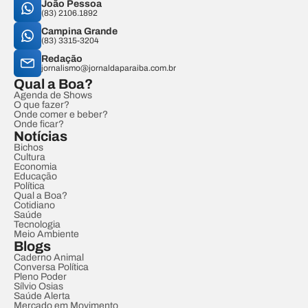
João Pessoa
(83) 2106.1892
Campina Grande
(83) 3315-3204
Redação
jornalismo@jornaldaparaiba.com.br
Qual a Boa?
Agenda de Shows
O que fazer?
Onde comer e beber?
Onde ficar?
Notícias
Bichos
Cultura
Economia
Educação
Política
Qual a Boa?
Cotidiano
Saúde
Tecnologia
Meio Ambiente
Blogs
Caderno Animal
Conversa Política
Pleno Poder
Sílvio Osias
Saúde Alerta
Mercado em Movimento