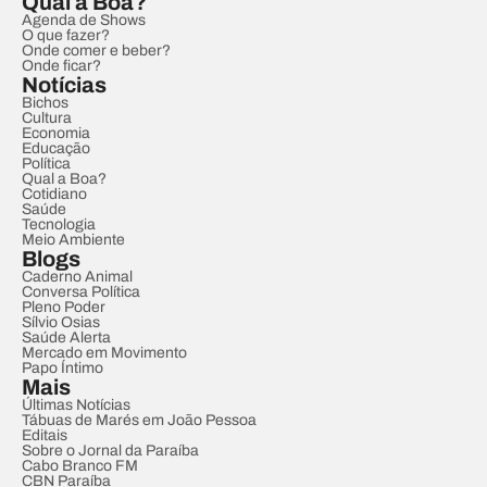
Qual a Boa?
Agenda de Shows
O que fazer?
Onde comer e beber?
Onde ficar?
Notícias
Bichos
Cultura
Economia
Educação
Política
Qual a Boa?
Cotidiano
Saúde
Tecnologia
Meio Ambiente
Blogs
Caderno Animal
Conversa Política
Pleno Poder
Sílvio Osias
Saúde Alerta
Mercado em Movimento
Papo Íntimo
Mais
Últimas Notícias
Tábuas de Marés em João Pessoa
Editais
Sobre o Jornal da Paraíba
Cabo Branco FM
CBN Paraíba