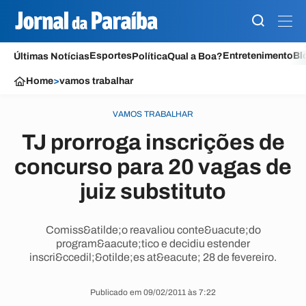
Esportes
Entretenimento
Bl
Últimas Notícias
Política
Qual a Boa?
Home
>
vamos trabalhar
VAMOS TRABALHAR
TJ prorroga inscrições de
concurso para 20 vagas de
juiz substituto
Comiss&atilde;o reavaliou conte&uacute;do
program&aacute;tico e decidiu estender
inscri&ccedil;&otilde;es at&eacute; 28 de fevereiro.
Publicado em 09/02/2011 às 7:22