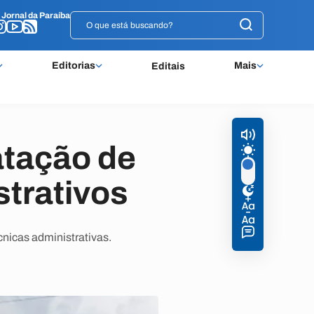
o
o
Jornal da Paraíba
Jornal da Paraíba
Editorias
Mais
Editais
atação de
strativos
nicas administrativas.