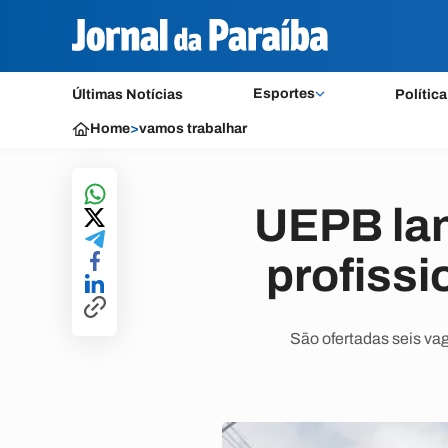
Esportes
Últimas Notícias
Política
Home
>
vamos trabalhar
UEPB lan
profissi
São ofertadas seis va