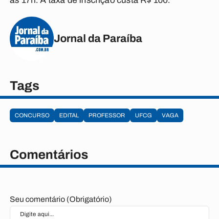
às 17h. A taxa de inscrição custa R$ 100.
Jornal da Paraíba
Tags
CONCURSO
EDITAL
PROFESSOR
UFCG
VAGA
Comentários
Seu comentário (Obrigatório)