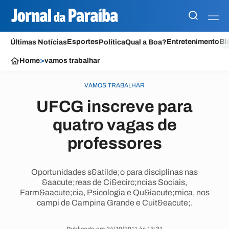
Esportes
Entretenimento
Bl
Últimas Notícias
Política
Qual a Boa?
Home
>
vamos trabalhar
VAMOS TRABALHAR
UFCG inscreve para
quatro vagas de
professores
Oportunidades s&atilde;o para disciplinas nas
&aacute;reas de Ci&ecirc;ncias Sociais,
Farm&aacute;cia, Psicologia e Qu&iacute;mica, nos
campi de Campina Grande e Cuit&eacute;.