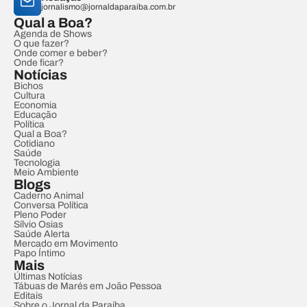
jornalismo@jornaldaparaiba.com.br
Qual a Boa?
Agenda de Shows
O que fazer?
Onde comer e beber?
Onde ficar?
Notícias
Bichos
Cultura
Economia
Educação
Política
Qual a Boa?
Cotidiano
Saúde
Tecnologia
Meio Ambiente
Blogs
Caderno Animal
Conversa Política
Pleno Poder
Sílvio Osias
Saúde Alerta
Mercado em Movimento
Papo Íntimo
Mais
Últimas Notícias
Tábuas de Marés em João Pessoa
Editais
Sobre o Jornal da Paraíba