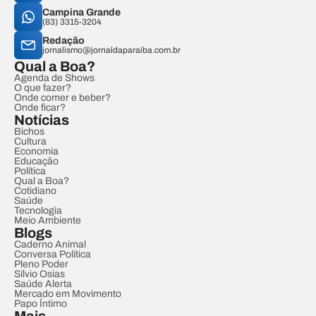
Campina Grande
(83) 3315-3204
Redação
jornalismo@jornaldaparaiba.com.br
Qual a Boa?
Agenda de Shows
O que fazer?
Onde comer e beber?
Onde ficar?
Notícias
Bichos
Cultura
Economia
Educação
Política
Qual a Boa?
Cotidiano
Saúde
Tecnologia
Meio Ambiente
Blogs
Caderno Animal
Conversa Política
Pleno Poder
Sílvio Osias
Saúde Alerta
Mercado em Movimento
Papo Íntimo