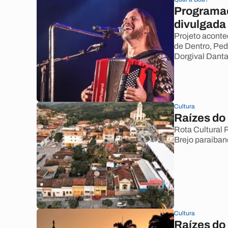
Programaçã
divulgada
Projeto aconte
de Dentro, Ped
Dorgival Danta
Cultura
Raízes do
Rota Cultural 
Brejo paraibano
Cultura
Raízes do