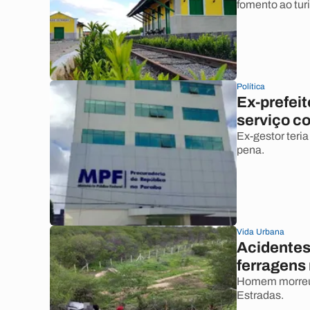
fomento ao tur
Política
Ex-prefei
serviço c
Ex-gestor teria
pena.
Vida Urbana
Acidentes
ferragens 
Homem morreu 
Estradas.