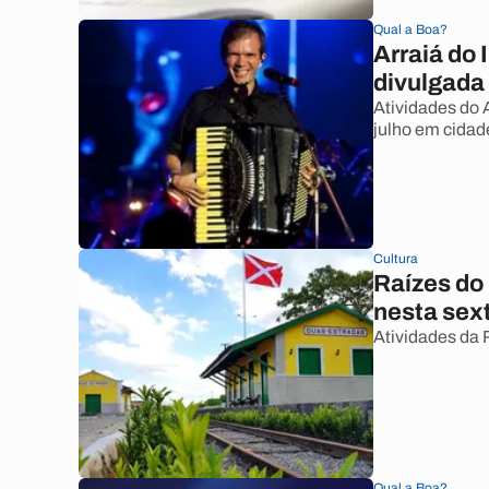
Qual a Boa?
Arraiá do 
divulgada
Atividades do A
julho em cidad
Cultura
Raízes do 
nesta sext
Atividades da 
Qual a Boa?