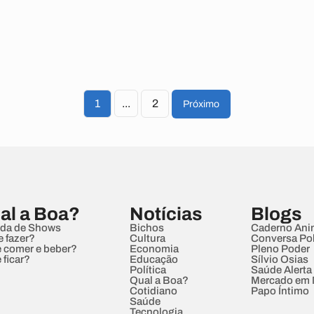
1
...
2
Próximo
al a Boa?
Notícias
Blogs
da de Shows
Bichos
Caderno Ani
e fazer?
Cultura
Conversa Pol
 comer e beber?
Economia
Pleno Poder
 ficar?
Educação
Sílvio Osias
Política
Saúde Alerta
Qual a Boa?
Mercado em
Cotidiano
Papo Íntimo
Saúde
Tecnologia