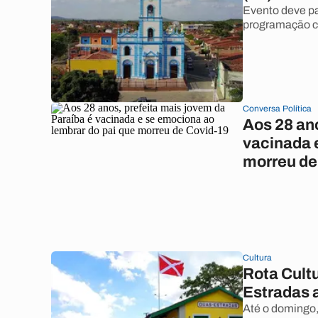
Evento deve pa
programação cul
Conversa Política
Aos 28 ano
vacinada 
morreu de
Cultura
Rota Cult
Estradas a
Até o domingo,