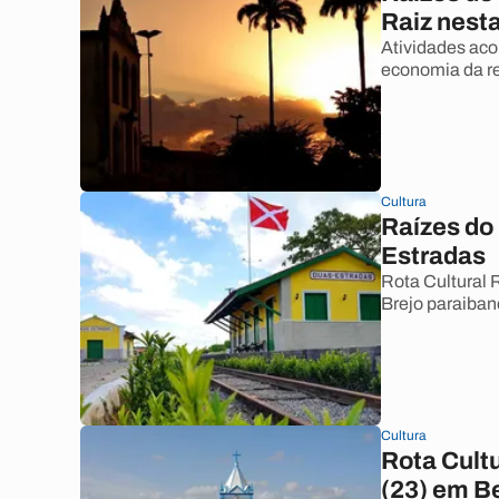
Raiz nesta
Atividades ac
economia da r
Cultura
Raízes do
Estradas
Rota Cultural 
Brejo paraiban
Cultura
Rota Cult
(23) em B