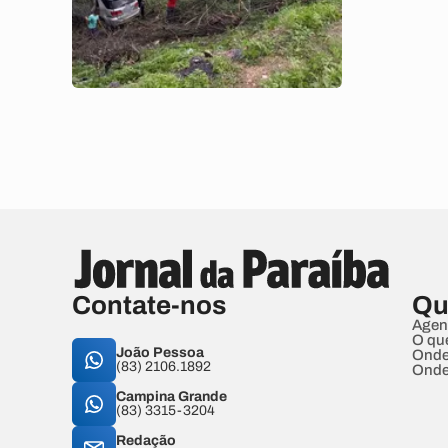
Contate-nos
Qu
Agen
O qu
João Pessoa
Onde
(83) 2106.1892
Onde
Campina Grande
(83) 3315-3204
Redação