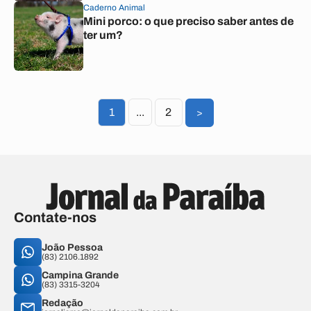
Caderno Animal
Mini porco: o que preciso saber antes de
ter um?
1
...
2
>
Contate-nos
João Pessoa
(83) 2106.1892
Campina Grande
(83) 3315-3204
Redação