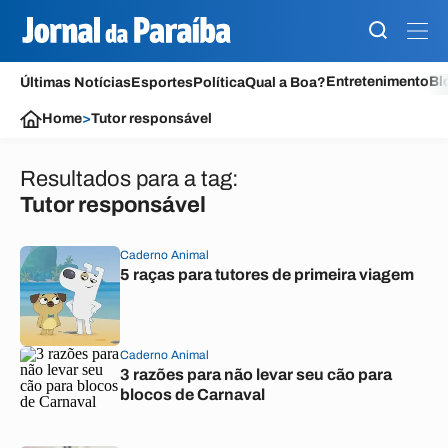
Entretenimento
Bl
Últimas Notícias
Esportes
Política
Qual a Boa?
Home
>
Tutor responsável
Resultados para a tag:
Tutor responsável
Caderno Animal
5 raças para tutores de primeira viagem
Caderno Animal
3 razões para não levar seu cão para
blocos de Carnaval