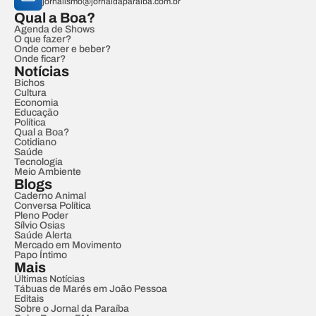
jornalismo@jornaldaparaiba.com.br
Qual a Boa?
Agenda de Shows
O que fazer?
Onde comer e beber?
Onde ficar?
Notícias
Bichos
Cultura
Economia
Educação
Política
Qual a Boa?
Cotidiano
Saúde
Tecnologia
Meio Ambiente
Blogs
Caderno Animal
Conversa Política
Pleno Poder
Sílvio Osias
Saúde Alerta
Mercado em Movimento
Papo Íntimo
Mais
Últimas Notícias
Tábuas de Marés em João Pessoa
Editais
Sobre o Jornal da Paraíba