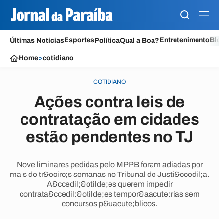
Esportes
Entretenimento
Bl
Últimas Notícias
Política
Qual a Boa?
Home
>
cotidiano
COTIDIANO
Ações contra leis de
contratação em cidades
estão pendentes no TJ
Nove liminares pedidas pelo MPPB foram adiadas por
mais de tr&ecirc;s semanas no Tribunal de Justi&ccedil;a.
A&ccedil;&otilde;es querem impedir
contrata&ccedil;&otilde;es tempor&aacute;rias sem
concursos p&uacute;blicos.