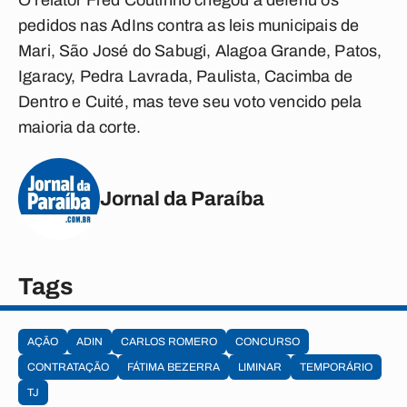
O relator Fred Coutinho chegou a deferiu os
pedidos nas AdIns contra as leis municipais de
Mari, São José do Sabugi, Alagoa Grande, Patos,
Igaracy, Pedra Lavrada, Paulista, Cacimba de
Dentro e Cuité, mas teve seu voto vencido pela
maioria da corte.
Jornal da Paraíba
Tags
AÇÃO
ADIN
CARLOS ROMERO
CONCURSO
CONTRATAÇÃO
FÁTIMA BEZERRA
LIMINAR
TEMPORÁRIO
TJ