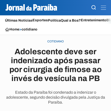
Esportes
Entretenimento
Bl
Últimas Notícias
Política
Qual a Boa?
Home
>
cotidiano
COTIDIANO
Adolescente deve ser
indenizado após passar
por cirurgia de fimose ao
invés de vesícula na PB
Estado da Paraíba foi condenado a indenizar o
adolescente, segundo decisão divulgada pela Justiça da
Paraíba.