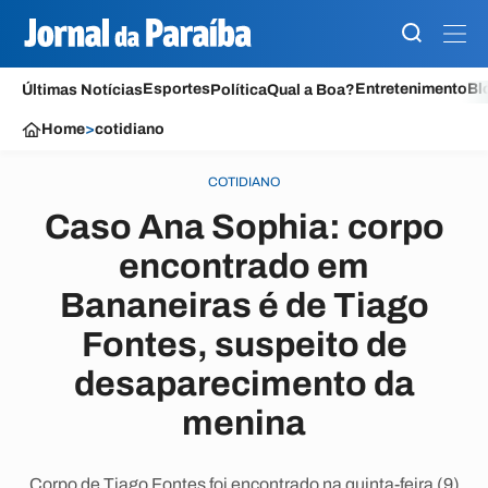
Esportes
Entretenimento
Bl
Últimas Notícias
Política
Qual a Boa?
Home
>
cotidiano
COTIDIANO
Caso Ana Sophia: corpo
encontrado em
Bananeiras é de Tiago
Fontes, suspeito de
desaparecimento da
menina
Corpo de Tiago Fontes foi encontrado na quinta-feira (9)