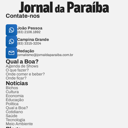
Contate-nos
João Pessoa
(83) 2106.1892
Campina Grande
(83) 3315-3204
Redação
jornalismo@jornaldaparaiba.com.br
Qual a Boa?
Agenda de Shows
O que fazer?
Onde comer e beber?
Onde ficar?
Notícias
Bichos
Cultura
Economia
Educação
Política
Qual a Boa?
Cotidiano
Saúde
Tecnologia
Meio Ambiente