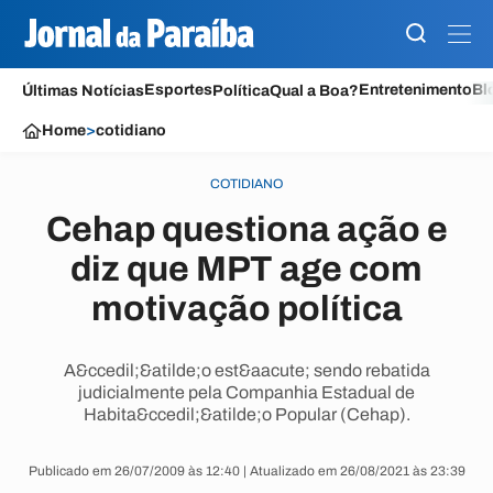
Esportes
Entretenimento
Bl
Últimas Notícias
Política
Qual a Boa?
Home
>
cotidiano
COTIDIANO
Cehap questiona ação e
diz que MPT age com
motivação política
A&ccedil;&atilde;o est&aacute; sendo rebatida
judicialmente pela Companhia Estadual de
Habita&ccedil;&atilde;o Popular (Cehap).
Publicado em 26/07/2009 às 12:40 | Atualizado em 26/08/2021 às 23:39