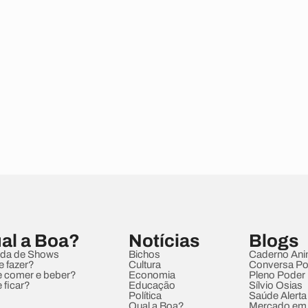
al a Boa?
Notícias
Blogs
da de Shows
Bichos
Caderno Ani
e fazer?
Cultura
Conversa Pol
 comer e beber?
Economia
Pleno Poder
 ficar?
Educação
Sílvio Osias
Política
Saúde Alerta
Qual a Boa?
Mercado em