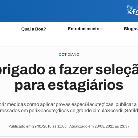
Siga 
Siga 
Entretenimento
Blogs
Qual a Boa?
COTIDIANO
rigado a fazer seleç
para estagiários
ir medidas como aplicar provas espec&iacute;ficas, publicar a
eressados em peri&oacute;dicos de grande circula&ccedil;&atild
Publicado em 29/01/2010 às 11:05 | Atualizado em 26/08/2021 às 23:37