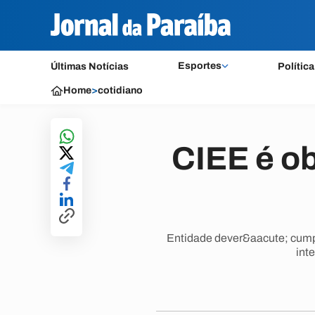
Esportes
Últimas Notícias
Política
Home
>
cotidiano
CIEE é ob
Entidade dever&aacute; cumpr
int