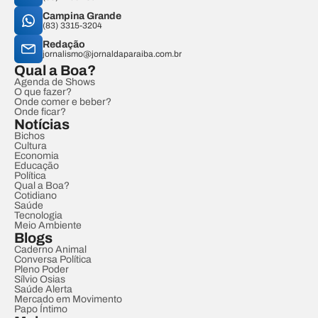
Campina Grande
(83) 3315-3204
Redação
jornalismo@jornaldaparaiba.com.br
Qual a Boa?
Agenda de Shows
O que fazer?
Onde comer e beber?
Onde ficar?
Notícias
Bichos
Cultura
Economia
Educação
Política
Qual a Boa?
Cotidiano
Saúde
Tecnologia
Meio Ambiente
Blogs
Caderno Animal
Conversa Política
Pleno Poder
Sílvio Osias
Saúde Alerta
Mercado em Movimento
Papo Íntimo