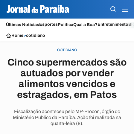
Esportes
Entretenimento
Bl
Últimas Notícias
Política
Qual a Boa?
Home
>
cotidiano
COTIDIANO
Cinco supermercados são
autuados por vender
alimentos vencidos e
estragados, em Patos
Fiscalização aconteceu pelo MP-Procon, órgão do
Ministério Público da Paraíba. Ação foi realizada na
quarta-feira (8).