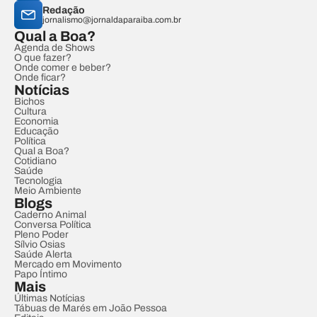
Redação
jornalismo@jornaldaparaiba.com.br
Qual a Boa?
Agenda de Shows
O que fazer?
Onde comer e beber?
Onde ficar?
Notícias
Bichos
Cultura
Economia
Educação
Política
Qual a Boa?
Cotidiano
Saúde
Tecnologia
Meio Ambiente
Blogs
Caderno Animal
Conversa Política
Pleno Poder
Sílvio Osias
Saúde Alerta
Mercado em Movimento
Papo Íntimo
Mais
Últimas Notícias
Tábuas de Marés em João Pessoa