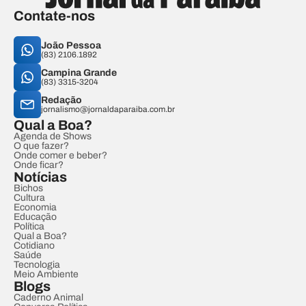
Contate-nos
João Pessoa
(83) 2106.1892
Campina Grande
(83) 3315-3204
Redação
jornalismo@jornaldaparaiba.com.br
Qual a Boa?
Agenda de Shows
O que fazer?
Onde comer e beber?
Onde ficar?
Notícias
Bichos
Cultura
Economia
Educação
Política
Qual a Boa?
Cotidiano
Saúde
Tecnologia
Meio Ambiente
Blogs
Caderno Animal