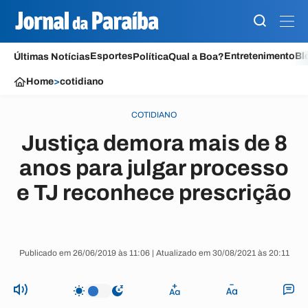
Esportes
Entretenimento
Bl
Últimas Notícias
Política
Qual a Boa?
Home
>
cotidiano
COTIDIANO
Justiça demora mais de 8
anos para julgar processo
e TJ reconhece prescrição
Publicado em 26/06/2019 às 11:06 | Atualizado em 30/08/2021 às 20:11