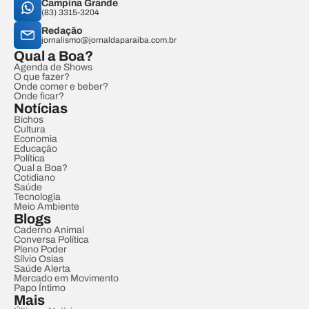
Campina Grande
(83) 3315-3204
Redação
jornalismo@jornaldaparaiba.com.br
Qual a Boa?
Agenda de Shows
O que fazer?
Onde comer e beber?
Onde ficar?
Notícias
Bichos
Cultura
Economia
Educação
Política
Qual a Boa?
Cotidiano
Saúde
Tecnologia
Meio Ambiente
Blogs
Caderno Animal
Conversa Política
Pleno Poder
Sílvio Osias
Saúde Alerta
Mercado em Movimento
Papo Íntimo
Mais