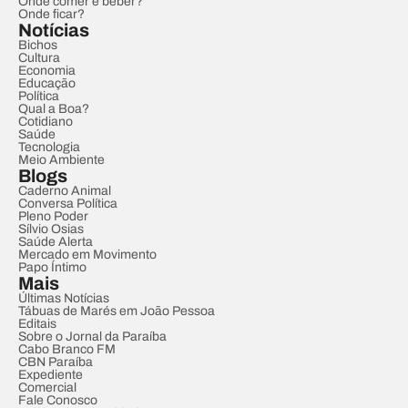
Onde comer e beber?
Onde ficar?
Notícias
Bichos
Cultura
Economia
Educação
Política
Qual a Boa?
Cotidiano
Saúde
Tecnologia
Meio Ambiente
Blogs
Caderno Animal
Conversa Política
Pleno Poder
Sílvio Osias
Saúde Alerta
Mercado em Movimento
Papo Íntimo
Mais
Últimas Notícias
Tábuas de Marés em João Pessoa
Editais
Sobre o Jornal da Paraíba
Cabo Branco FM
CBN Paraíba
Expediente
Comercial
Fale Conosco