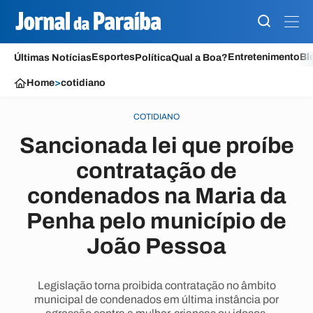
Esportes
Entretenimento
Bl
Últimas Notícias
Política
Qual a Boa?
Home
>
cotidiano
COTIDIANO
Sancionada lei que proíbe
contratação de
condenados na Maria da
Penha pelo município de
João Pessoa
Legislação torna proibida contratação no âmbito
municipal de condenados em última instância por