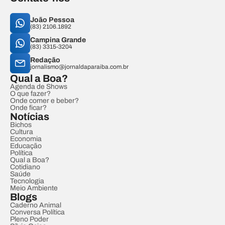
João Pessoa
(83) 2106.1892
Campina Grande
(83) 3315-3204
Redação
jornalismo@jornaldaparaiba.com.br
Qual a Boa?
Agenda de Shows
O que fazer?
Onde comer e beber?
Onde ficar?
Notícias
Bichos
Cultura
Economia
Educação
Política
Qual a Boa?
Cotidiano
Saúde
Tecnologia
Meio Ambiente
Blogs
Caderno Animal
Conversa Política
Pleno Poder