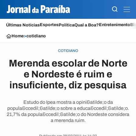
Esportes
Entretenimento
Bl
Últimas Notícias
Política
Qual a Boa?
Home
>
cotidiano
COTIDIANO
Merenda escolar de Norte
e Nordeste é ruim e
insuficiente, diz pesquisa
Estudo do Ipea mostra a opini&atilde;o da
popula&ccedil;&atilde;o sobre a educa&ccedil;&atilde;o.
21,7% da popula&ccedil;&atilde;o do Nordeste considera
a merenda ruim.