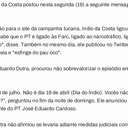
io da Costa postou nesta segunda (19) a seguinte mens
ão para o site da campanha tucana, Indio da Costa ligou
be que o PT é ligado às Farc, ligado ao narcotráfico, l
, disse. Também no mesmo dia, ele publicou no Twitter 
ia e "esfinge do pau oco".
duardo Dutra, procurou não sobrevalorizar o episódio 
 de julho. Não é dia 19 de abril (Dia do Índio). Vocês 
?”, perguntou no fim da noite de domingo. Ele anunciou 
nte do PT José Eduardo Cardoso.
ra não afirmou se levaria adiante medidas judiciais con