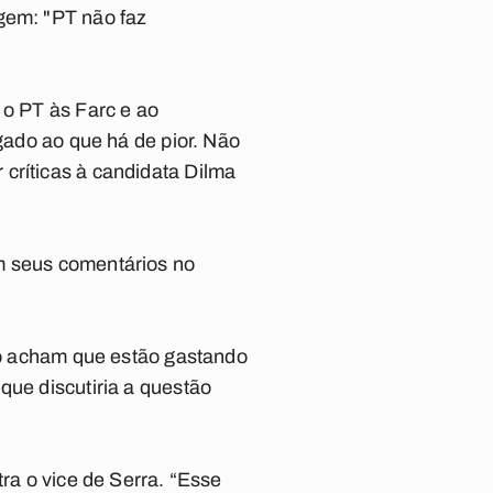
agem: "PT não faz
 o PT às Farc e ao
igado ao que há de pior. Não
críticas à candidata Dilma
em seus comentários no
não acham que estão gastando
que discutiria a questão
tra o vice de Serra. “Esse