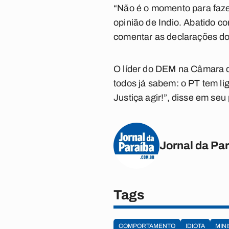
“Não é o momento para fazer
opinião de Indio. Abatido c
comentar as declarações do
O líder do DEM na Câmara d
todos já sabem: o PT tem lig
Justiça agir!”, disse em seu p
Jornal da Pa
Tags
COMPORTAMENTO
IDIOTA
MIN