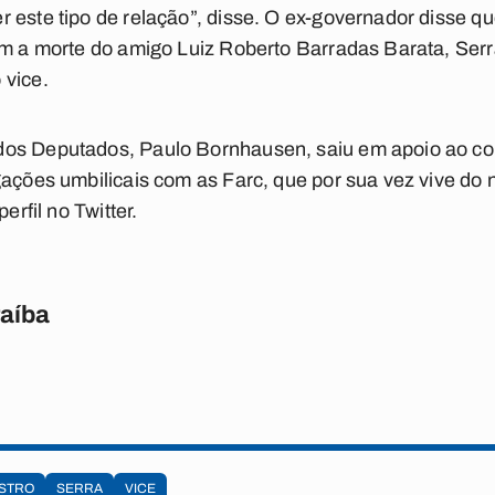
 este tipo de relação”, disse. O ex-governador disse q
om a morte do amigo Luiz Roberto Barradas Barata, Serr
 vice.
os Deputados, Paulo Bornhausen, saiu em apoio ao cole
ações umbilicais com as Farc, que por sua vez vive do na
erfil no Twitter.
raíba
ISTRO
SERRA
VICE