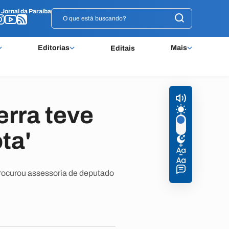
o
o
Jornal da Paraíba
Jornal da Paraíba
Editorias
Mais
Editais
erra teve
ta'
rocurou assessoria de deputado