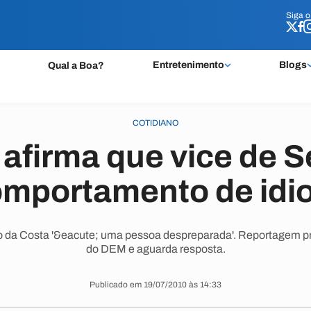
Siga 
Siga 
Entretenimento
Blogs
Qual a Boa?
COTIDIANO
 afirma que vice de S
omportamento de idio
io da Costa '&eacute; uma pessoa despreparada'. Reportagem p
do DEM e aguarda resposta.
Publicado em 19/07/2010 às 14:33