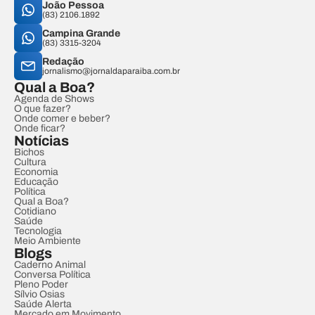
João Pessoa
(83) 2106.1892
Campina Grande
(83) 3315-3204
Redação
jornalismo@jornaldaparaiba.com.br
Qual a Boa?
Agenda de Shows
O que fazer?
Onde comer e beber?
Onde ficar?
Notícias
Bichos
Cultura
Economia
Educação
Política
Qual a Boa?
Cotidiano
Saúde
Tecnologia
Meio Ambiente
Blogs
Caderno Animal
Conversa Política
Pleno Poder
Sílvio Osias
Saúde Alerta
Mercado em Movimento