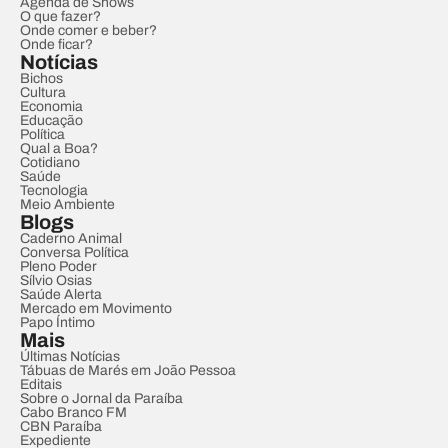
Agenda de Shows
O que fazer?
Onde comer e beber?
Onde ficar?
Notícias
Bichos
Cultura
Economia
Educação
Política
Qual a Boa?
Cotidiano
Saúde
Tecnologia
Meio Ambiente
Blogs
Caderno Animal
Conversa Política
Pleno Poder
Sílvio Osias
Saúde Alerta
Mercado em Movimento
Papo Íntimo
Mais
Últimas Notícias
Tábuas de Marés em João Pessoa
Editais
Sobre o Jornal da Paraíba
Cabo Branco FM
CBN Paraíba
Expediente