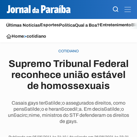
Esportes
Entretenimento
Bl
Últimas Notícias
Política
Qual a Boa?
Home
>
cotidiano
COTIDIANO
Supremo Tribunal Federal
reconhece união estável
de homossexuais
Casais gays ter&atilde;o assegurados direitos, como
pens&atilde;o e heran&ccedil;a. Em decis&atilde;o
un&acirc;nime, ministros do STF defenderam os direitos
de gays.