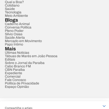
Qual a Boa?
Cotidiano
Saúde
Tecnologia
Meio Ambiente
Blogs
Caderno Animal
Conversa Política
Pleno Poder
Sílvio Osias
Saúde Alerta
Mercado em Movimento
Papo Íntimo
Mais
Últimas Notícias
Tábuas de Marés em João Pessoa
Editais
Sobre o Jornal da Paraíba
Cabo Branco FM
CBN Paraíba
Expediente
Comercial
Fale Conosco
Política de Privacidade
Espaço Opinião
© REDE PARAÍBA DE COMUNICAÇÃO
Compartilhe o artigo