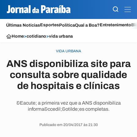
Esportes
Entretenimento
Bl
Últimas Notícias
Política
Qual a Boa?
Home
>
cotidiano
>
vida urbana
VIDA URBANA
ANS disponibiliza site para
consulta sobre qualidade
de hospitais e clínicas
&Eacute; a primeira vez que a ANS disponibiliza
informa&ccedil;&otilde;es completas.
Publicado em 20/04/2017 às 21:30