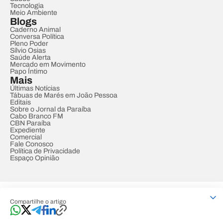
Tecnologia
Meio Ambiente
Blogs
Caderno Animal
Conversa Política
Pleno Poder
Sílvio Osias
Saúde Alerta
Mercado em Movimento
Papo Íntimo
Mais
Últimas Notícias
Tábuas de Marés em João Pessoa
Editais
Sobre o Jornal da Paraíba
Cabo Branco FM
CBN Paraíba
Expediente
Comercial
Fale Conosco
Política de Privacidade
Espaço Opinião
© REDE PARAÍBA DE COMUNICAÇÃO
Compartilhe o artigo
Developed by
Designed by