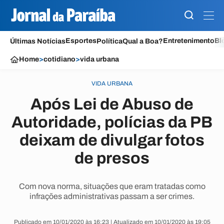
Esportes
Entretenimento
Bl
Últimas Notícias
Política
Qual a Boa?
Home
>
cotidiano
>
vida urbana
VIDA URBANA
Após Lei de Abuso de
Autoridade, polícias da PB
deixam de divulgar fotos
de presos
Com nova norma, situações que eram tratadas como
infrações administrativas passam a ser crimes.
Publicado em 10/01/2020 às 16:23 | Atualizado em 10/01/2020 às 19:05