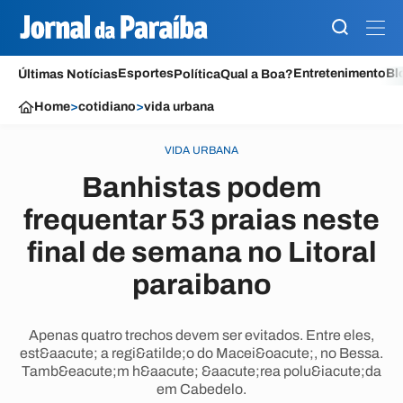
Esportes
Entretenimento
Bl
Últimas Notícias
Política
Qual a Boa?
Home
>
cotidiano
>
vida urbana
VIDA URBANA
Banhistas podem
frequentar 53 praias neste
final de semana no Litoral
paraibano
Apenas quatro trechos devem ser evitados. Entre eles,
est&aacute; a regi&atilde;o do Macei&oacute;, no Bessa.
Tamb&eacute;m h&aacute; &aacute;rea polu&iacute;da
em Cabedelo.