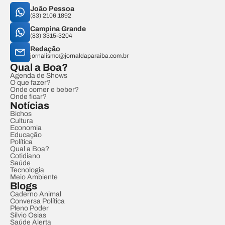
João Pessoa
(83) 2106.1892
Campina Grande
(83) 3315-3204
Redação
jornalismo@jornaldaparaiba.com.br
Qual a Boa?
Agenda de Shows
O que fazer?
Onde comer e beber?
Onde ficar?
Notícias
Bichos
Cultura
Economia
Educação
Política
Qual a Boa?
Cotidiano
Saúde
Tecnologia
Meio Ambiente
Blogs
Caderno Animal
Conversa Política
Pleno Poder
Sílvio Osias
Saúde Alerta