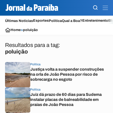
Esportes
Entretenimento
Bl
Últimas Notícias
Política
Qual a Boa?
Home
>
poluição
Resultados para a tag:
poluição
Política
Justiça volta a suspender construções
na orla de João Pessoa por risco de
sobrecarga no esgoto
Política
Juiz dá prazo de 60 dias para Sudema
instalar placas de balneabilidade em
praias de João Pessoa