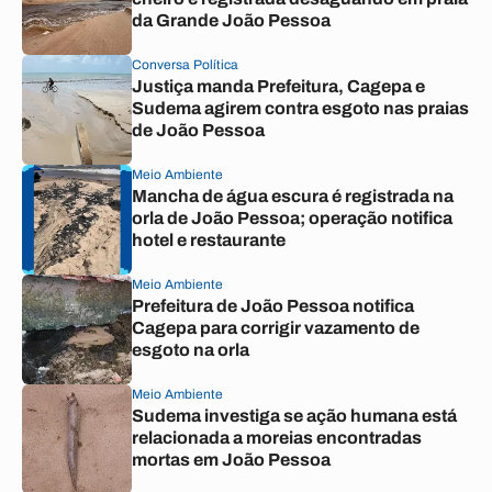
da Grande João Pessoa
Conversa Política
Justiça manda Prefeitura, Cagepa e
Sudema agirem contra esgoto nas praias
de João Pessoa
Meio Ambiente
Mancha de água escura é registrada na
orla de João Pessoa; operação notifica
hotel e restaurante
Meio Ambiente
Prefeitura de João Pessoa notifica
Cagepa para corrigir vazamento de
esgoto na orla
Meio Ambiente
Sudema investiga se ação humana está
relacionada a moreias encontradas
mortas em João Pessoa