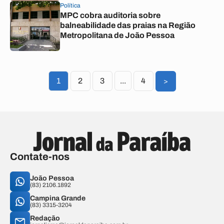
Política
MPC cobra auditoria sobre
balneabilidade das praias na Região
Metropolitana de João Pessoa
1
2
3
...
4
>
Contate-nos
João Pessoa
(83) 2106.1892
Campina Grande
(83) 3315-3204
Redação