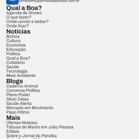
jornalismo@jornaldaparaiba.com.br
Qual a Boa?
Agenda de Shows
O que fazer?
Onde comer e beber?
Onde ficar?
Notícias
Bichos
Cultura
Economia
Educação
Política
Qual a Boa?
Cotidiano
Saúde
Tecnologia
Meio Ambiente
Blogs
Caderno Animal
Conversa Política
Pleno Poder
Sílvio Osias
Saúde Alerta
Mercado em Movimento
Papo Íntimo
Mais
Últimas Notícias
Tábuas de Marés em João Pessoa
Editais
Sobre o Jornal da Paraíba