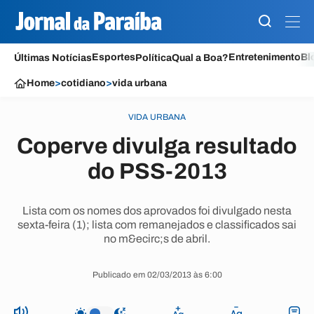
Esportes
Entretenimento
Bl
Últimas Notícias
Política
Qual a Boa?
Home
>
cotidiano
>
vida urbana
VIDA URBANA
Coperve divulga resultado
do PSS-2013
Lista com os nomes dos aprovados foi divulgado nesta
sexta-feira (1); lista com remanejados e classificados sai
no m&ecirc;s de abril.
Publicado em 02/03/2013 às 6:00