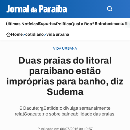
Esportes
Entretenimento
Bl
Últimas Notícias
Política
Qual a Boa?
Home
>
cotidiano
>
vida urbana
VIDA URBANA
Duas praias do litoral
paraibano estão
impróprias para banho, diz
Sudema
&Oacute;rg&atilde;o divulga semanalmente
relat&oacute;rio sobre balneabilidade das praias.
Publicado em 09/07/2016 às 10:57