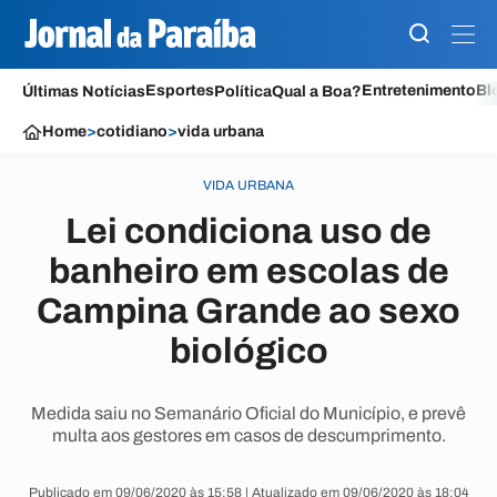
Esportes
Entretenimento
Bl
Últimas Notícias
Política
Qual a Boa?
Home
>
cotidiano
>
vida urbana
VIDA URBANA
Lei condiciona uso de
banheiro em escolas de
Campina Grande ao sexo
biológico
Medida saiu no Semanário Oficial do Município, e prevê
multa aos gestores em casos de descumprimento.
Publicado em 09/06/2020 às 15:58 | Atualizado em 09/06/2020 às 18:04