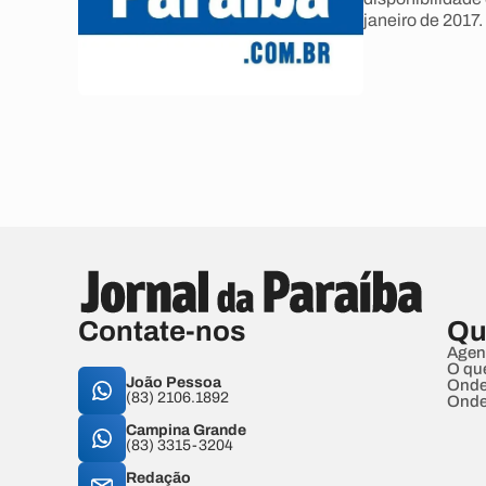
janeiro de 2017.
Contate-nos
Qu
Agen
O qu
João Pessoa
Onde
(83) 2106.1892
Onde
Campina Grande
(83) 3315-3204
Redação