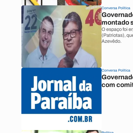
Conversa Política
Governado
montado 
O espaço foi e
(Patriotas), q
Azevêdo.
Conversa Política
Governador
com comit
Política