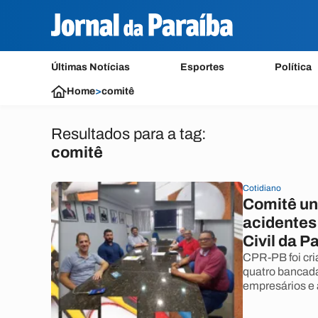
Últimas Notícias
Esportes
Política
Home
>
comitê
Resultados para a tag:
comitê
Cotidiano
Comitê un
acidentes
Civil da P
CPR-PB foi cri
quatro bancada
empresários e 