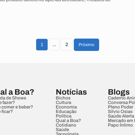
1
...
2
Próximo
al a Boa?
Notícias
Blogs
da de Shows
Bichos
Caderno Ani
e fazer?
Cultura
Conversa Pol
 comer e beber?
Economia
Pleno Poder
 ficar?
Educação
Sílvio Osias
Política
Saúde Alerta
Qual a Boa?
Mercado em
Cotidiano
Papo Íntimo
Saúde
Tecnologia