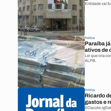
Entidade vai f
Política
Paraíba j
ativos de 
Lei que cria co
ALPB.
Política
Ricardo d
gastos e 
&Oacute;rg&ati