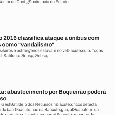
estor de Contig&ecirc;ncia do Estado.
o 2016 classifica ataque a ônibus com
as como "vandalismo"
asileiros e estrangeiros estavam no ve&iacute;culo. Todos
ch&atilde;o.&nbsp; &nbsp;
a: abastecimento por Boqueirão poderá
nso
 Gest&atilde;o dos Recursos h&iacute;dricos detecta
 de bact&eacute;rias na &aacute;gua, al&eacute;m da
 do produto suficiente apenas at&eacute; meados de