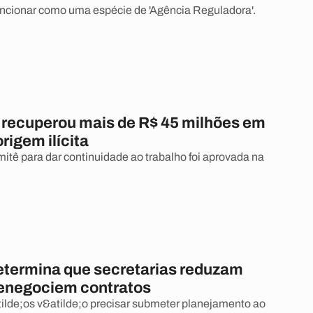
uncionar como uma espécie de 'Agência Reguladora'.
á recuperou mais de R$ 45 milhões em
origem ilícita
mitê para dar continuidade ao trabalho foi aprovada na
etermina que secretarias reduzam
renegociem contratos
lde;os v&atilde;o precisar submeter planejamento ao