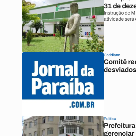
31 de dez
Instrução do M
atividade será
Cotidiano
Comitê re
desviados
Política
Prefeitur
gerenciar