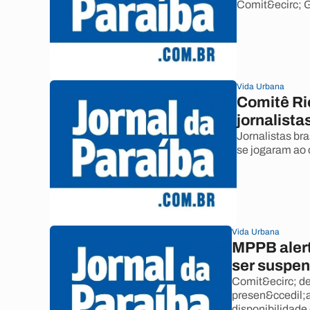
Comit&ecirc; G
Vida Urbana
Comitê Ri
jornalist
Jornalistas br
se jogaram ao 
Vida Urbana
MPPB alert
ser suspe
Comit&ecirc; de
presen&ccedil;a
disponibilidade