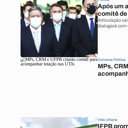
Após um a
comitê de
Articulação va
dialogará com 
Conversa Política
MPs, CRM 
acompanha
Vida Urbana
IFPB prorr