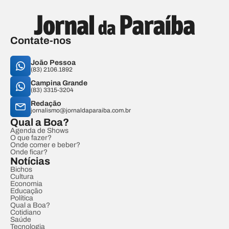
Contate-nos
João Pessoa
(83) 2106.1892
Campina Grande
(83) 3315-3204
Redação
jornalismo@jornaldaparaiba.com.br
Qual a Boa?
Agenda de Shows
O que fazer?
Onde comer e beber?
Onde ficar?
Notícias
Bichos
Cultura
Economia
Educação
Política
Qual a Boa?
Cotidiano
Saúde
Tecnologia