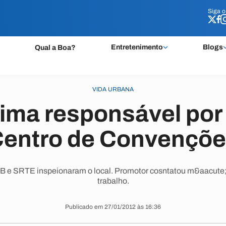
Siga 
Siga 
Entretenimento
Blogs
Qual a Boa?
VIDA URBANA
ima responsável por
entro de Convençõ
 e SRTE inspeionaram o local. Promotor cosntatou m&aacute;s
trabalho.
Publicado em 27/01/2012 às 16:36