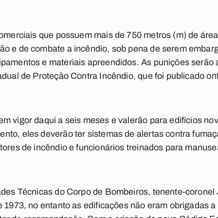
 comerciais que possuem mais de 750 metros (m) de área
ão e de combate a incêndio, sob pena de serem embarga
ipamentos e materiais apreendidos. As punições serão
adual de Proteção Contra Incêndio, que foi publicado ont
m vigor daqui a seis meses e valerão para edifícios n
to, eles deverão ter sistemas de alertas contra fumaça 
ntores de incêndio e funcionários treinados para manus
dades Técnicas do Corpo de Bombeiros, tenente-coronel 
e 1973, no entanto as edificações não eram obrigadas a