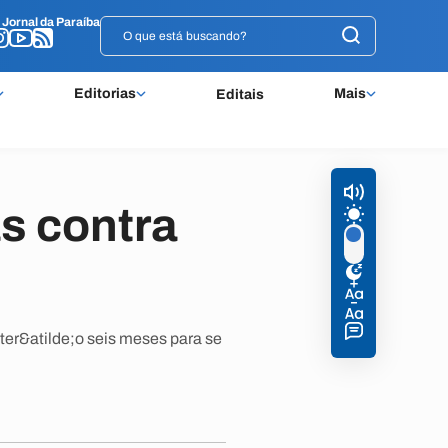
o
o
Jornal da Paraíba
Jornal da Paraíba
Editorias
Mais
Editais
s contra
 ter&atilde;o seis meses para se