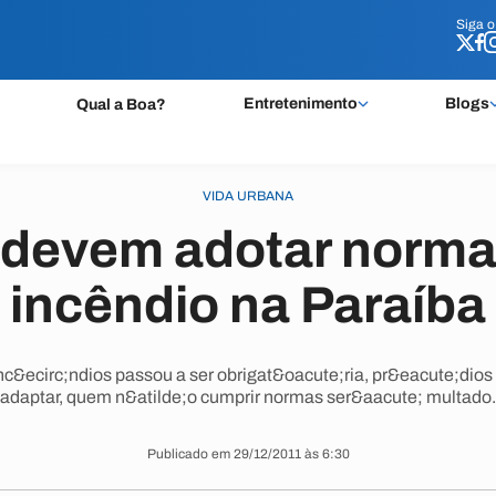
Siga 
Siga 
Entretenimento
Blogs
Qual a Boa?
VIDA URBANA
 devem adotar norma
incêndio na Paraíba
nc&ecirc;ndios passou a ser obrigat&oacute;ria, pr&eacute;dios
adaptar, quem n&atilde;o cumprir normas ser&aacute; multado.
Publicado em 29/12/2011 às 6:30