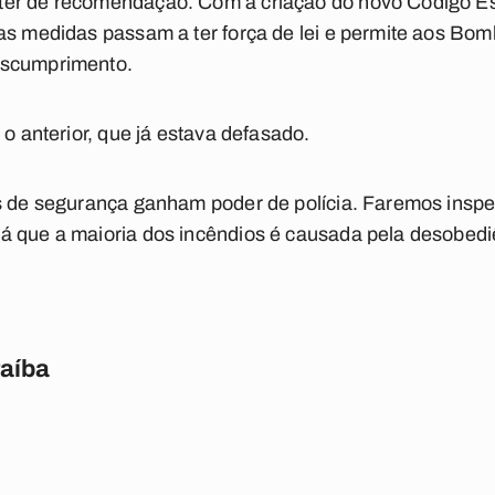
ter de recomendação. Com a criação do novo Código Es
as medidas passam a ter força de lei e permite aos Bom
escumprimento.
 o anterior, que já estava defasado.
as de segurança ganham poder de polícia. Faremos inspe
á que a maioria dos incêndios é causada pela desobe
raíba