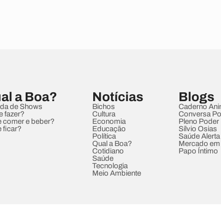
al a Boa?
Notícias
Blogs
da de Shows
Bichos
Caderno Ani
e fazer?
Cultura
Conversa Pol
 comer e beber?
Economia
Pleno Poder
 ficar?
Educação
Sílvio Osias
Política
Saúde Alerta
Qual a Boa?
Mercado em
Cotidiano
Papo Íntimo
Saúde
Tecnologia
Meio Ambiente