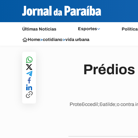
Esportes
Últimas Notícias
Política
Home
>
cotidiano
>
vida urbana
Prédios
Prote&ccedil;&atilde;o contra i