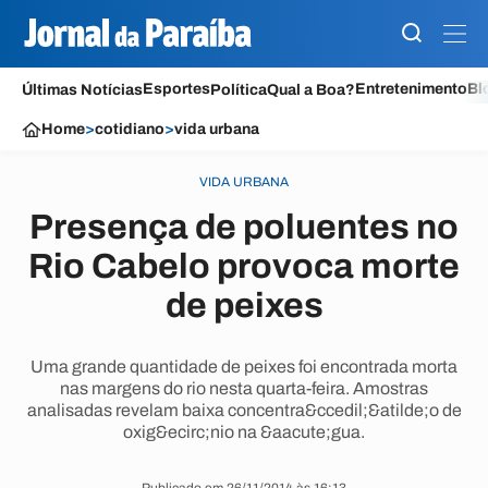
Esportes
Entretenimento
Bl
Últimas Notícias
Política
Qual a Boa?
Home
>
cotidiano
>
vida urbana
VIDA URBANA
Presença de poluentes no
Rio Cabelo provoca morte
de peixes
Uma grande quantidade de peixes foi encontrada morta
nas margens do rio nesta quarta-feira. Amostras
analisadas revelam baixa concentra&ccedil;&atilde;o de
oxig&ecirc;nio na &aacute;gua.