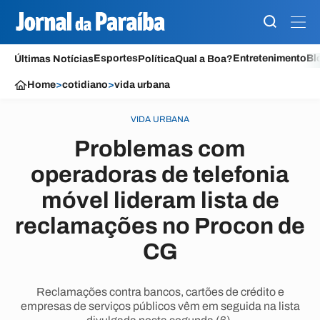
Esportes
Entretenimento
Bl
Últimas Notícias
Política
Qual a Boa?
Home
>
cotidiano
>
vida urbana
VIDA URBANA
Problemas com
operadoras de telefonia
móvel lideram lista de
reclamações no Procon de
CG
Reclamações contra bancos, cartões de crédito e
empresas de serviços públicos vêm em seguida na lista