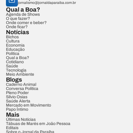
jornalismo@jornaldaparaiba.com.br
Qual a Boa?
Agenda de Shows
O que fazer?
Onde comer e beber?
Onde ficar?
Notícias
Bichos
Cultura
Economia
Educação
Política
Qual a Boa?
Cotidiano
Saúde
Tecnologia
Meio Ambiente
Blogs
Caderno Animal
Conversa Política
Pleno Poder
Sílvio Osias
Saúde Alerta
Mercado em Movimento
Papo Íntimo
Mais
Últimas Notícias
Tábuas de Marés em João Pessoa
Editais
Sobre o Jornal da Paraíba