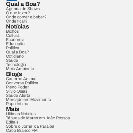
Qual a Boa?
Agenda de Shows
O que fazer?
Onde comer e beber?
Onde ficar?
Notícias
Bichos
Cultura
Economia
Educação
Política
Qual a Boa?
Cotidiano
Saúde
Tecnologia
Meio Ambiente
Blogs
Caderno Animal
Conversa Política
Pleno Poder
Sílvio Osias
Saúde Alerta
Mercado em Movimento
Papo Íntimo
Mais
Últimas Notícias
Tábuas de Marés em João Pessoa
Editais
Sobre o Jornal da Paraíba
Cabo Branco FM