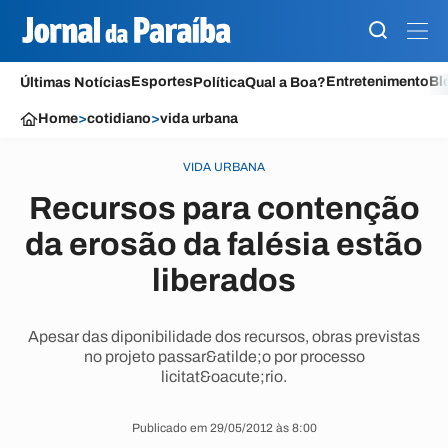
Esportes
Entretenimento
Bl
Últimas Notícias
Política
Qual a Boa?
Home
>
cotidiano
>
vida urbana
VIDA URBANA
Recursos para contenção
da erosão da falésia estão
liberados
Apesar das diponibilidade dos recursos, obras previstas
no projeto passar&atilde;o por processo
licitat&oacute;rio.
Publicado em 29/05/2012 às 8:00