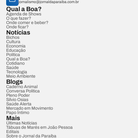
jornalismo@jornaldaparaiba.com.br
Qual a Boa?
Agenda de Shows
O que fazer?
Onde comer e beber?
Onde ficar?
Notícias
Bichos
Cultura
Economia
Educação
Política
Qual a Boa?
Cotidiano
Saúde
Tecnologia
Meio Ambiente
Blogs
Caderno Animal
Conversa Política
Pleno Poder
Sílvio Osias
Saúde Alerta
Mercado em Movimento
Papo Íntimo
Mais
Últimas Notícias
Tábuas de Marés em João Pessoa
Editais
Sobre o Jornal da Paraíba