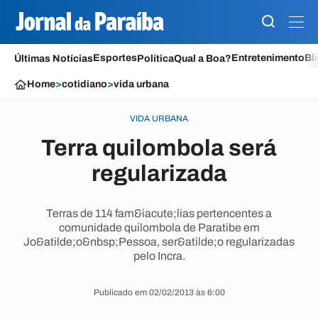
Esportes
Entretenimento
Bl
Últimas Notícias
Política
Qual a Boa?
Home
>
cotidiano
>
vida urbana
VIDA URBANA
Terra quilombola será
regularizada
Terras de 114 fam&iacute;lias pertencentes a
comunidade quilombola de Paratibe em
Jo&atilde;o&nbsp;Pessoa, ser&atilde;o regularizadas
pelo Incra.
Publicado em 02/02/2013 às 6:00