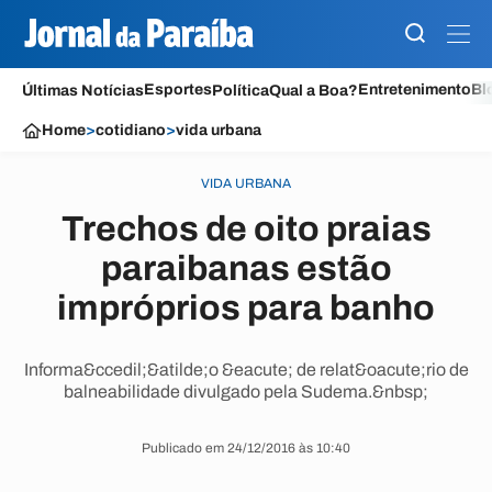
Esportes
Entretenimento
Bl
Últimas Notícias
Política
Qual a Boa?
Home
>
cotidiano
>
vida urbana
VIDA URBANA
Trechos de oito praias
paraibanas estão
impróprios para banho
Informa&ccedil;&atilde;o &eacute; de relat&oacute;rio de
balneabilidade divulgado pela Sudema.&nbsp;
Publicado em 24/12/2016 às 10:40