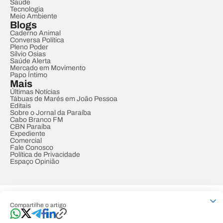
Saúde
Tecnologia
Meio Ambiente
Blogs
Caderno Animal
Conversa Política
Pleno Poder
Sílvio Osias
Saúde Alerta
Mercado em Movimento
Papo Íntimo
Mais
Últimas Notícias
Tábuas de Marés em João Pessoa
Editais
Sobre o Jornal da Paraíba
Cabo Branco FM
CBN Paraíba
Expediente
Comercial
Fale Conosco
Política de Privacidade
Espaço Opinião
© REDE PARAÍBA DE COMUNICAÇÃO
Compartilhe o artigo
Developed by
Designed by