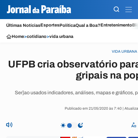
Esportes
Entretenimento
Bl
Últimas Notícias
Política
Qual a Boa?
Home
>
cotidiano
>
vida urbana
VIDA URBANA
UFPB cria observatório par
gripais na p
Ser]ao usados indicadores, análises, mapas e gráficos, 
Publicado em 21/05/2020 às 7:40 | Atualiz