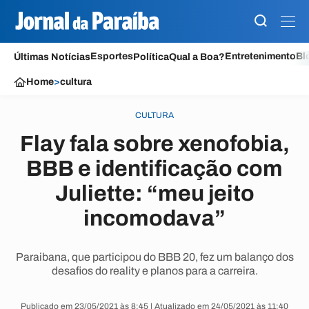
Esportes
Entretenimento
Bl
Últimas Notícias
Política
Qual a Boa?
Home
>
cultura
CULTURA
Flay fala sobre xenofobia,
BBB e identificação com
Juliette: “meu jeito
incomodava”
Paraibana, que participou do BBB 20, fez um balanço dos
desafios do reality e planos para a carreira.
Publicado em 23/05/2021 às 8:45 | Atualizado em 24/05/2021 às 11:40