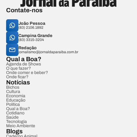
Contate-nos
João Pessoa
(83) 2106.1892
Campina Grande
(83) 3315-3204
Redação
jornalismo@jornaldaparaiba.com.br
Qual a Boa?
Agenda de Shows
O que fazer?
Onde comer e beber?
Onde ficar?
Notícias
Bichos
Cultura
Economia
Educação
Política
Qual a Boa?
Cotidiano
Saúde
Tecnologia
Meio Ambiente
Blogs
Caderno Animal