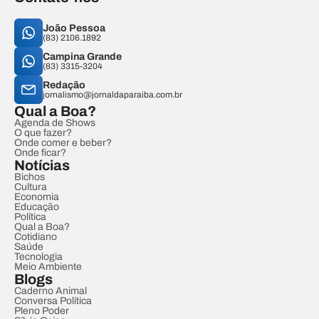
João Pessoa
(83) 2106.1892
Campina Grande
(83) 3315-3204
Redação
jornalismo@jornaldaparaiba.com.br
Qual a Boa?
Agenda de Shows
O que fazer?
Onde comer e beber?
Onde ficar?
Notícias
Bichos
Cultura
Economia
Educação
Política
Qual a Boa?
Cotidiano
Saúde
Tecnologia
Meio Ambiente
Blogs
Caderno Animal
Conversa Política
Pleno Poder