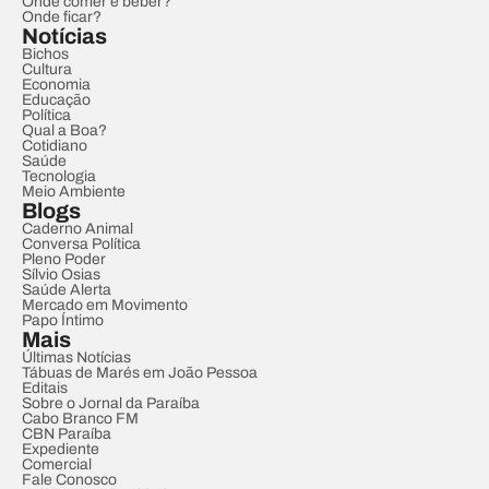
Onde comer e beber?
Onde ficar?
Notícias
Bichos
Cultura
Economia
Educação
Política
Qual a Boa?
Cotidiano
Saúde
Tecnologia
Meio Ambiente
Blogs
Caderno Animal
Conversa Política
Pleno Poder
Sílvio Osias
Saúde Alerta
Mercado em Movimento
Papo Íntimo
Mais
Últimas Notícias
Tábuas de Marés em João Pessoa
Editais
Sobre o Jornal da Paraíba
Cabo Branco FM
CBN Paraíba
Expediente
Comercial
Fale Conosco