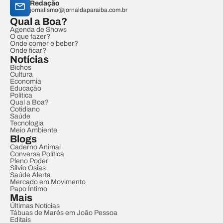
Redação
jornalismo@jornaldaparaiba.com.br
Qual a Boa?
Agenda de Shows
O que fazer?
Onde comer e beber?
Onde ficar?
Notícias
Bichos
Cultura
Economia
Educação
Política
Qual a Boa?
Cotidiano
Saúde
Tecnologia
Meio Ambiente
Blogs
Caderno Animal
Conversa Política
Pleno Poder
Sílvio Osias
Saúde Alerta
Mercado em Movimento
Papo Íntimo
Mais
Últimas Notícias
Tábuas de Marés em João Pessoa
Editais