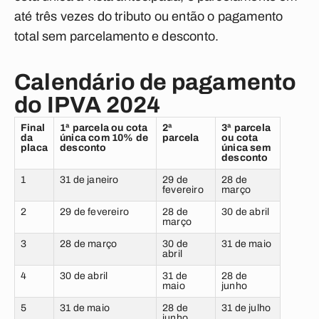
até três vezes do tributo ou então o pagamento
total sem parcelamento e desconto.
Calendário de pagamento
do IPVA 2024
Final
1ª parcela ou cota
2ª
3ª parcela
da
única com 10% de
parcela
ou cota
placa
desconto
única sem
descont
o
1
31 de janeiro
29 de
28 de
fevereiro
março
2
29 de fevereiro
28 de
30 de abril
março
3
28 de março
30 de
31 de maio
abril
4
30 de abril
31 de
28 de
maio
junho
5
31 de maio
28 de
31 de julho
junho