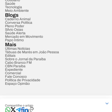
Cotidiano
Saúde
Tecnologia
Meio Ambiente
Blogs
Caderno Animal
Conversa Política
Pleno Poder
Sílvio Osias
Saúde Alerta
Mercado em Movimento
Papo Íntimo
Mais
Últimas Notícias
Tábuas de Marés em João Pessoa
Editais
Sobre o Jornal da Paraíba
Cabo Branco FM
CBN Paraíba
Expediente
Comercial
Fale Conosco
Política de Privacidade
Espaço Opinião
© REDE PARAÍBA DE COMUNICAÇÃO
Compartilhe o artigo
Developed by
Designed by